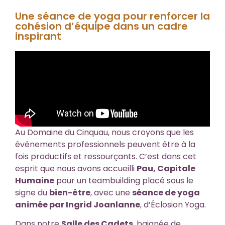
Une séance de yoga pour renforcer la
cohésion d’équipe dans un cadre
inspirant
Au Domaine du Cinquau, nous croyons que les
événements professionnels peuvent être à la
fois productifs et ressourçants. C’est dans cet
esprit que nous avons accueilli
Pau, Capitale
Humaine
pour un teambuilding placé sous le
signe du
bien-être
, avec une
séance de yoga
animée par Ingrid Joanlanne
, d’Éclosion Yoga.
Dans notre
Salle des Cadets
, baignée de