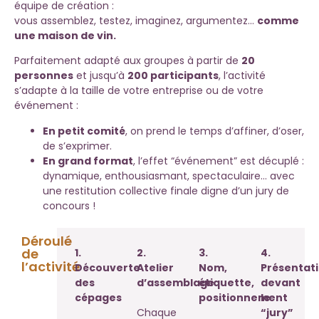
équipe de création :
vous assemblez, testez, imaginez, argumentez…
comme
une maison de vin.
Parfaitement adapté aux groupes à partir de
20
personnes
et jusqu’à
200 participants
, l’activité
s’adapte à la taille de votre entreprise ou de votre
événement :
En petit comité
, on prend le temps d’affiner, d’oser,
de s’exprimer.
En grand format
, l’effet “événement” est décuplé :
dynamique, enthousiasmant, spectaculaire… avec
une restitution collective finale digne d’un jury de
concours !
Déroulé
de
1.
2.
3.
4.
l’activité
Découverte
Atelier
Nom,
Présentat
des
d’assemblage
étiquette,
devant
cépages
positionnement
le
Chaque
“jury”