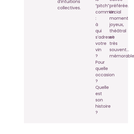
d’intuitions
“pitch”
préférée.
collectives.
commercial
Un
:
moment
à
joyeux,
qui
théâtral
s’adresse
et
votre
très
vin
souvent…
?
mémorable
Pour
quelle
occasion
?
Quelle
est
son
histoire
?