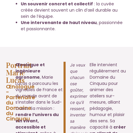
Un souvenir concret et collectif
: la cuvée
créée devient souvent un clin d’œil durable au
sein de l’équipe.
Une intervenante de haut niveau
, passionnée
et passionnante.
Portrait
Œnologue et
Elle intervient
Je veux
ingénieure
régulièrement au
Marie
que
agronome
, Marie
Domaine du
chacun
Lucas
Lucas a parcouru les
Cinquau pour
ose
Œnologue
vignobles de France et
animer des
goûter,
-
du monde avant de
ateliers sur-
Partenaire
exprimer
du
s’installer dans le Sud-
mesure, alliant
ce qu’il
Domaine
Ouest. Sa mission :
pédagogie,
ressent,
du
rendre l’univers du
humour et plaisir
inventer
Cinquau
vin vivant,
des sens. Sa
sa
accessible et
capacité à
créer
manière