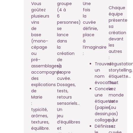
Vous
groupe
Une
Chaque
goûtez
(4 à
fois
équipe
plusieurs
6
la
présente
vins
personnes)
cuvée
sa
de
se
définie,
création
base
lance
place
devant
(mono-
dans
à
les
cépage
la
l’imaginaire
autres
ou
création
:
:
pré-
de
Trouvez
dégustation
assemblages),
sa
un
storytelling,
accompagnés
propre
nom
étiquette…
des
cuvée.
évocateur
Tout
explications
Dosages,
Concevez
le
de
tests,
une
monde
Marie
retours
étiquette
vote
:
sensoriels…
(papier,
(ou
typicité,
Un
dessin,
pas)
arômes,
jeu
collage…)
pour
textures,
d’équilibres
Définissez
sa
équilibre.
et
le
cuvée