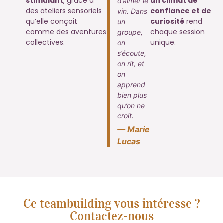
stimulant
, grâce à
un climat de
d’aimer le
des ateliers sensoriels
confiance et de
vin. Dans
qu’elle conçoit
curiosité
rend
un
comme des aventures
chaque session
groupe,
collectives.
unique.
on
s’écoute,
on rit, et
on
apprend
bien plus
qu’on ne
croit.
— Marie
Lucas
Ce teambuilding vous intéresse ?
Contactez-nous