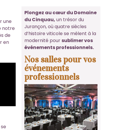
Plongez au cœur du Domaine
du Cinquau,
un trésor du
ur une
Jurançon, où quatre siècles
e notre
d’histoire viticole se mêlent à la
és de
modernité pour
sublimer vos
r en
événements professionnels.
Nos salles pour vos
événements
professionnels
 se