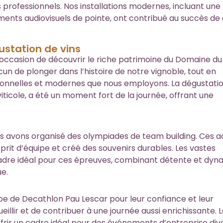
 professionnels. Nos installations modernes, incluant une
ments audiovisuels de pointe, ont contribué au succès de
station de vins
 l’occasion de découvrir le riche patrimoine du Domaine du
un de plonger dans l’histoire de notre vignoble, tout en
itionnelles et modernes que nous employons. La dégustati
viticole, a été un moment fort de la journée, offrant une
 avons organisé des olympiades de team building. Ces ac
prit d’équipe et créé des souvenirs durables. Les vastes
cadre idéal pour ces épreuves, combinant détente et dy
e.
e de Decathlon Pau Lescar pour leur confiance et leur
eillir et de contribuer à une journée aussi enrichissante. 
frir un cadre idéal pour des événements d’entreprise diver