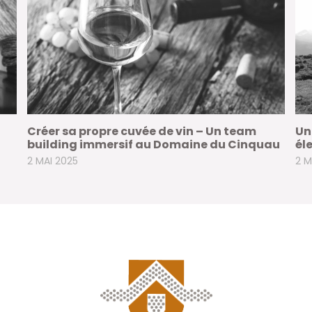
Créer sa propre cuvée de vin – Un team
Un
building immersif au Domaine du Cinquau
él
2 MAI 2025
2 M