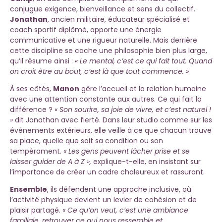
conjugue exigence, bienveillance et sens du collectif.
Jonathan
, ancien militaire, éducateur spécialisé et
coach sportif diplômé, apporte une énergie
communicative et une rigueur naturelle. Mais derrière
cette discipline se cache une philosophie bien plus large,
qu’il résume ainsi :
« Le mental, c’est ce qui fait tout. Quand
on croit être au bout, c’est là que tout commence. »
À ses côtés,
Manon
gère l’accueil et la relation humaine
avec une attention constante aux autres. Ce qui fait la
différence ?
« Son sourire, sa joie de vivre, et c’est naturel !
»
dit Jonathan avec fierté. Dans leur studio comme sur les
événements extérieurs, elle veille à ce que chacun trouve
sa place, quelle que soit sa condition ou son
tempérament.
« Les gens peuvent lâcher prise et se
laisser guider de A à Z »,
explique-t-elle, en insistant sur
l’importance de créer un cadre chaleureux et rassurant.
Ensemble
, ils défendent une approche inclusive, où
l’activité physique devient un levier de cohésion et de
plaisir partagé.
« Ce qu’on veut, c’est une ambiance
familiale, retrouver ce qui nous ressemble et