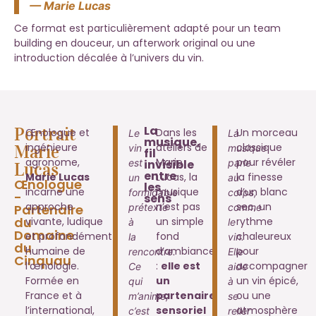
— Marie Lucas
Ce format est particulièrement adapté pour un team
building en douceur, un afterwork original ou une
introduction décalée à l’univers du vin.
La
Portrait
Œnologue et
Dans les
Un morceau
Le
La
musique,
ingénieure
ateliers de
classique
Marie
vin
musique
fil
agronome,
Marie
pour révéler
est
invisible
parle
Lucas
entre
Marie Lucas
Lucas, la
la finesse
un
au
Œnologue
les
incarne une
musique
d’un blanc
formidable
corps,
-
sens
approche
n’est pas
sec, un
Partenaire
prétexte
comme
du
vivante, ludique
un simple
rythme
à
le
Domaine
et profondément
fond
chaleureux
la
vin.
du
humaine de
d’ambiance
pour
rencontre.
Elle
Cinquau
l’œnologie.
:
elle est
accompagner
Ce
aide
Formée en
un
un vin épicé,
qui
à
France et à
partenaire
ou une
m’anime,
se
l’international,
sensoriel
atmosphère
c’est
relier