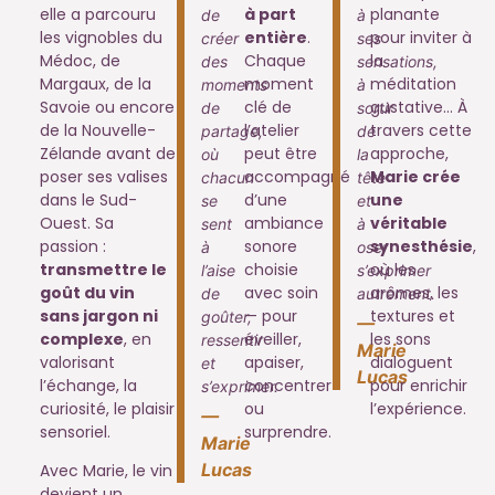
elle a parcouru
à part
planante
de
à
les vignobles du
entière
.
pour inviter à
créer
ses
Médoc, de
Chaque
la
des
sensations,
Margaux, de la
moment
méditation
moments
à
Savoie ou encore
clé de
gustative… À
de
sortir
de la Nouvelle-
l’atelier
travers cette
partage,
de
Zélande avant de
peut être
approche,
où
la
poser ses valises
accompagné
Marie crée
chacun
tête
dans le Sud-
d’une
une
se
et
Ouest. Sa
ambiance
véritable
sent
à
passion :
sonore
synesthésie
,
à
oser
transmettre le
choisie
où les
l’aise
s’exprimer
goût du vin
avec soin
arômes, les
de
autrement.
sans jargon ni
— pour
textures et
goûter,
—
complexe
, en
éveiller,
les sons
ressentir
Marie
valorisant
apaiser,
dialoguent
et
Lucas
l’échange, la
concentrer
pour enrichir
s’exprimer.
curiosité, le plaisir
ou
l’expérience.
—
sensoriel.
surprendre.
Marie
Lucas
Avec Marie, le vin
devient un